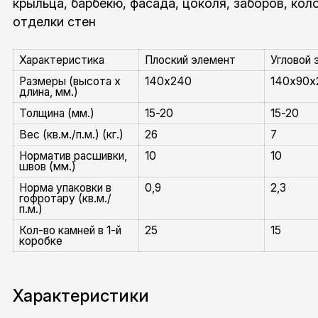
крыльца, барбекю, фасада, цоколя, заборов, кол
отделки стен
Характеристика
Плоский элемент
Угловой 
Размеры (высота x
140x240
140x90
длина, мм.)
Толщина (мм.)
15-20
15-20
Вес (кв.м./п.м.) (кг.)
26
7
Норматив расшивки,
10
10
швов (мм.)
Норма упаковки в
0,9
2,3
гофротару (кв.м./
п.м.)
Кол-во камней в 1-й
25
15
коробке
Характеристики