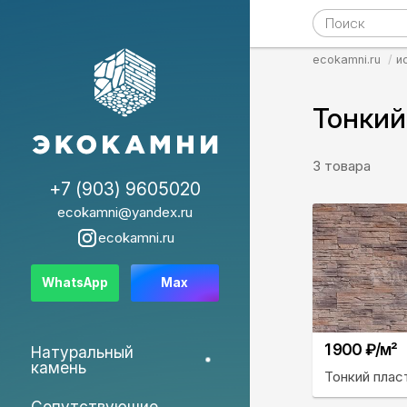
ecokamni.ru
и
Тонкий 
3 товара
+7 (903) 9605020
ecokamni@yandex.ru
ecokamni.ru
WhatsApp
Max
1 900 ₽/м²
Натуральный
камень
Тонкий плас
Сопутствующие