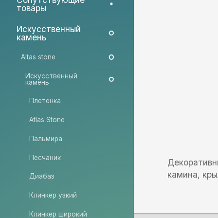
товары
Искусственный
камень
Altas stone
Искусственный
камень
Плетенка
Atlas Stone
Пальмира
Песчаник
Декоративны
камина, кры
Диабаз
Клинкер узкий
Клинкер широкий