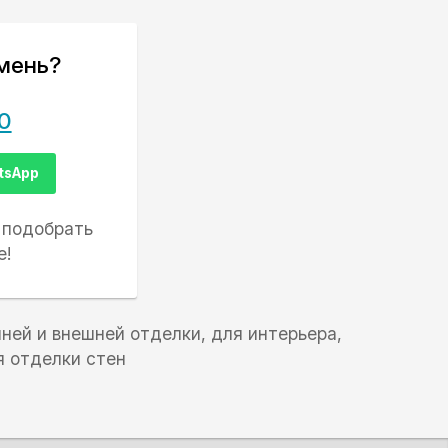
мень?
0
tsApp
 подобрать
е!
ней и внешней отделки, для интерьера,
я отделки стен