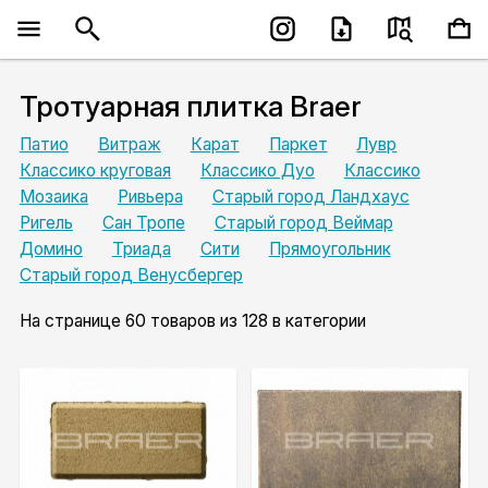
Тротуарная плитка Braer
Патио
Витраж
Карат
Паркет
Лувр
Классико круговая
Классико Дуо
Классико
Мозаика
Ривьера
Старый город Ландхаус
Ригель
Сан Тропе
Старый город Веймар
Домино
Триада
Сити
Прямо­угольник
Старый город Венусбергер
На странице 60 товаров из 128 в категории