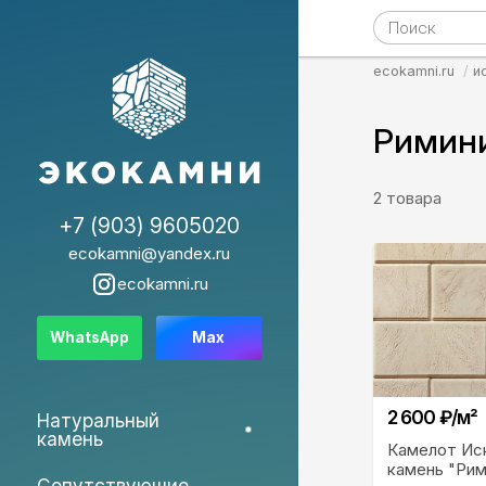
ecokamni.ru
и
Римини
2 товара
+7 (903) 9605020
ecokamni@yandex.ru
ecokamni.ru
WhatsApp
Max
2 600 ₽/м²
Натуральный
камень
Камелот Ис
камень "Рим
Сопутствующие