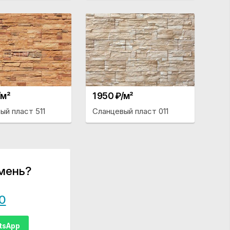
/м²
1 950 ₽/м²
ый пласт 511
Сланцевый пласт 011
мень?
0
tsApp