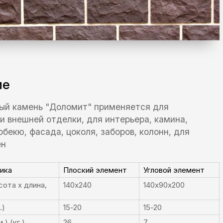
ие
ый камень "Доломит" применяется для
и внешней отделки, для интерьера, камина,
рбекю, фасада, цоколя, заборов, колонн, для
ен
ика
Плоский элемент
Угловой элемент
ота x длина,
140x240
140x90x200
.)
15-20
15-20
.) (кг.)
26
7