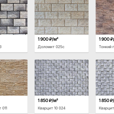
1 900 ₽/м²
1 900 ₽
3
Доломит 025с
Тонкий 
1 850 ₽/м²
1 850 ₽
 011
Кварцит 10 024
Кварцит