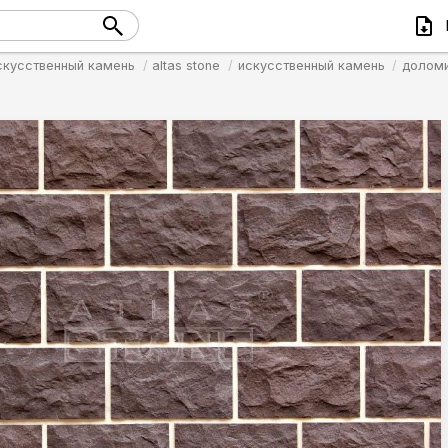
скусственный камень
altas stone
искусственный камень
долом