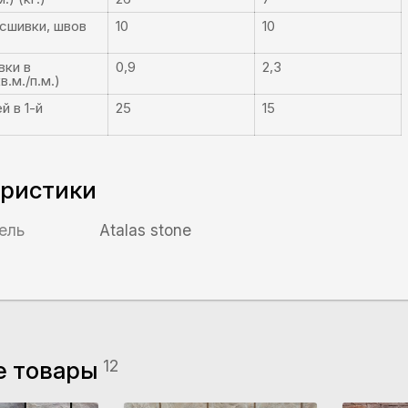
сшивки, швов
10
10
вки в
0,9
2,3
.м./п.м.)
й в 1-й
25
15
еристики
ель
Atalas stone
е товары
12