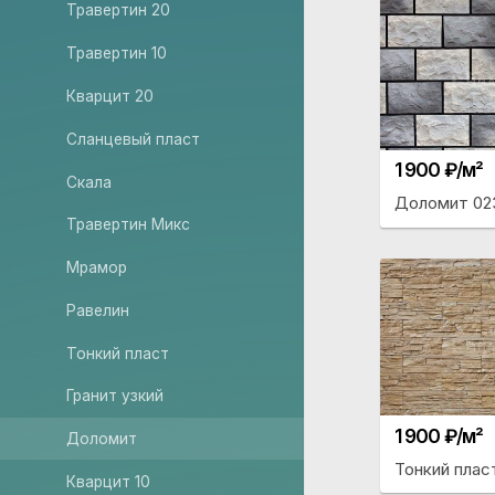
Травертин 20
Травертин 10
Кварцит 20
Сланцевый пласт
1 900 ₽/м²
Скала
Доломит 02
Травертин Микс
Мрамор
Равелин
Тонкий пласт
Гранит узкий
1 900 ₽/м²
Доломит
Тонкий пласт
Кварцит 10