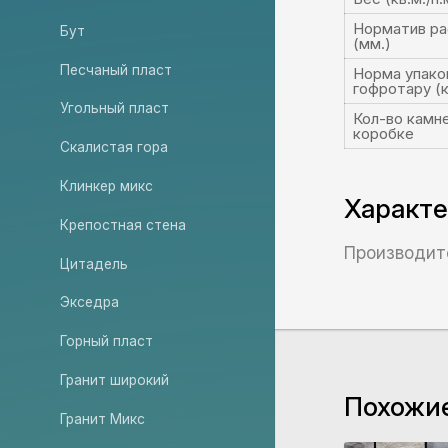
Норматив ра
Бут
(мм.)
Песчаный пласт
Норма упако
гофротару (кв
Угольный пласт
Кол-во камне
коробке
Скалистая гора
Клинкер микс
Характ
Крепостная стена
Производит
Цитадель
Экседра
Горный пласт
Гранит широкий
Похожи
Гранит Микс