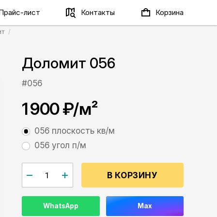
Прайс-лист
Контакты
Корзина
ит
Доломит 056
#056
1 900 ₽
/м²
056 плоскость кв/м
056 угол п/м
В КОРЗИНУ
WhatsApp
Max