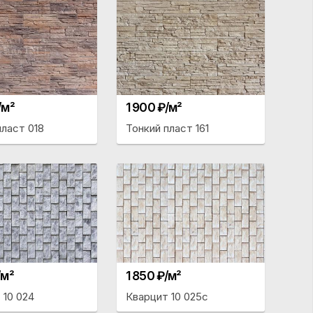
/м²
1 900 ₽/м²
пласт 018
Тонкий пласт 161
/м²
1 850 ₽/м²
 10 024
Кварцит 10 025с