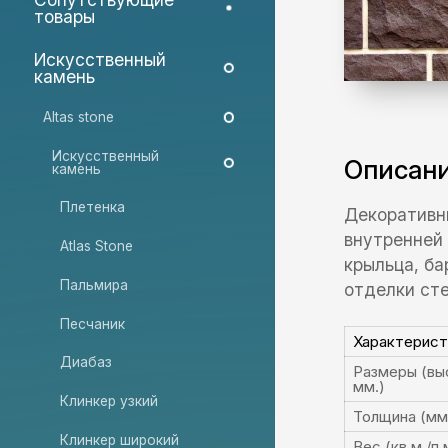
товары
Искусственный
камень
Altas stone
Искусственный
Описан
камень
Плетенка
Декоративн
внутренней 
Atlas Stone
крыльца, ба
Пальмира
отделки ст
Песчаник
Характерист
Диабаз
Размеры (выс
мм.)
Клинкер узкий
Толщина (мм
Клинкер широкий
Вес (кв.м./п.м