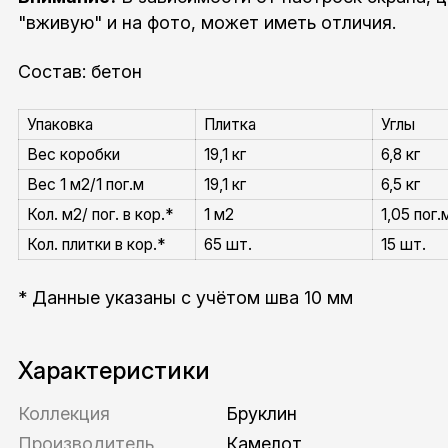
"вживую" и на фото, может иметь отличия.
Состав: бетон
Упаковка
Плитка
Углы
Вес коробки
19,1 кг
6,8 кг
Вес 1 м2/1 пог.м
19,1 кг
6,5 кг
Кол. м2/ пог. в кор.*
1 м2
1,05 пог.
Кол. плитки в кор.*
65 шт.
15 шт.
* Данные указаны с учётом шва 10 мм
Характеристики
Коллекция
Бруклин
Производитель
Камелот