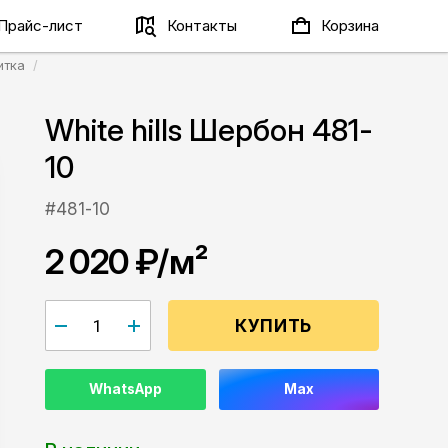
Прайс-лист
Контакты
Корзина
итка
White hills Шербон 481-
10
#481-10
2 020 ₽
/м²
КУПИТЬ
WhatsApp
Max