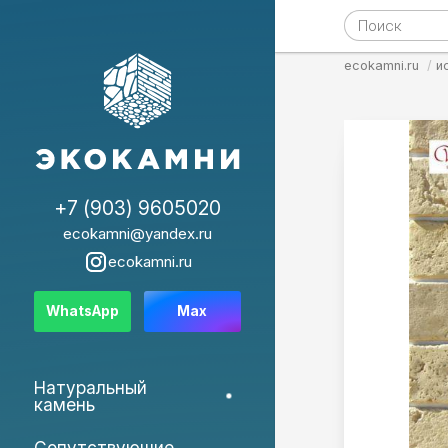
ecokamni.ru
и
+7 (903) 9605020
ecokamni@yandex.ru
ecokamni.ru
WhatsApp
Max
Натуральный
камень
Сопутствующие