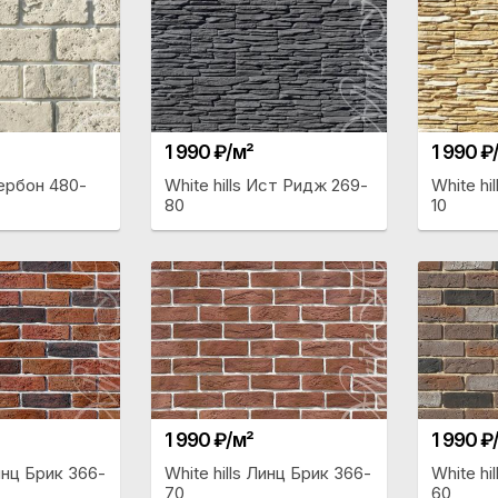
1 990 ₽/м²
1 990 ₽
Шербон 480-
White hills Ист Ридж 269-
White hi
80
10
1 990 ₽/м²
1 990 ₽
Линц Брик 366-
White hills Линц Брик 366-
White hi
70
60