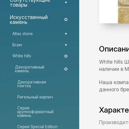
товары
Искусственный
камень
Altas stone
Braer
Описан
White hills
White hills
Декоративный
наличии в М
камень
Наша компа
Декоративная
плитка
данного бре
Ригельный кирпич
Характ
Серия
крупноформатный
камень
Производит
Серия Special Edition