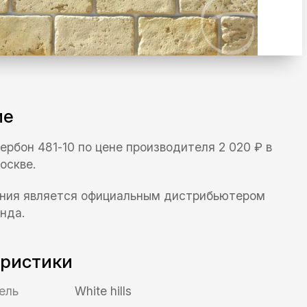
ие
 Шербон 481-10 по цене производителя 2 020 ₽ в
оскве.
ния является официальным дистрибьютером
нда.
еристики
ель
White hills