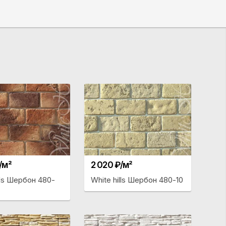
/м²
2 020 ₽/м²
lls Шербон 480-
White hills Шербон 480-10