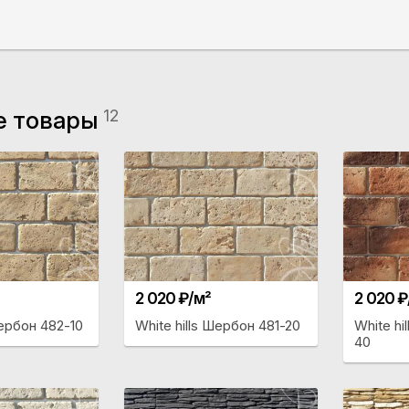
е товары
12
2 020 ₽/м²
2 020 ₽
Шербон 482-10
White hills Шербон 481-20
White hi
40