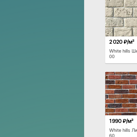
2 020 ₽/м²
White hills 
00
1 990 ₽/м²
White hills 
60