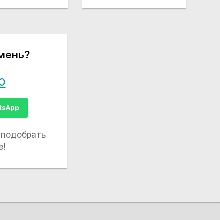
мень?
0
tsApp
 подобрать
е!