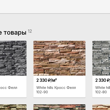
е товары
12
2 330 ₽/м²
2 330 ₽
Кросс Фелл
White hills Кросс Фелл
White hi
102-90
102-80