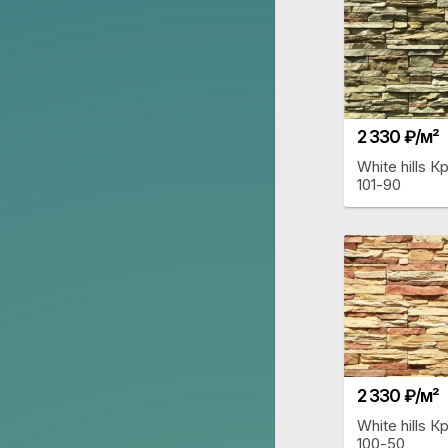
2 330 ₽/м²
White hills 
101-90
2 330 ₽/м²
White hills 
100-50