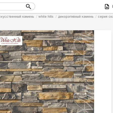
скусственный камень
white hills
декоративный камень
серия ск