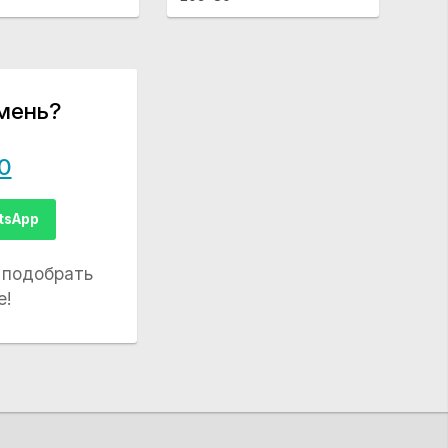
мень?
0
tsApp
 подобрать
е!