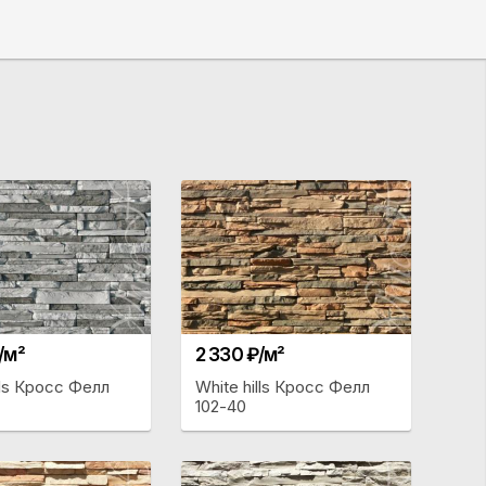
/м²
2 330 ₽/м²
lls Кросс Фелл
White hills Кросс Фелл
102-40