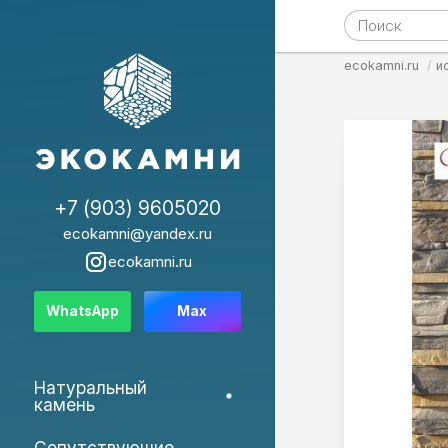
ecokamni.ru
и
+7 (903) 9605020
ecokamni@yandex.ru
ecokamni.ru
WhatsApp
Max
Натуральный
камень
Сопутствующие