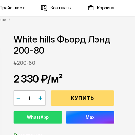
Прайс-лист
Контакты
Корзина
ала
White hills Фьорд Лэнд
200-80
#200-80
2 330 ₽
/м²
КУПИТЬ
WhatsApp
Max