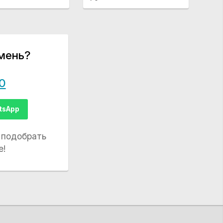
мень?
0
tsApp
 подобрать
е!