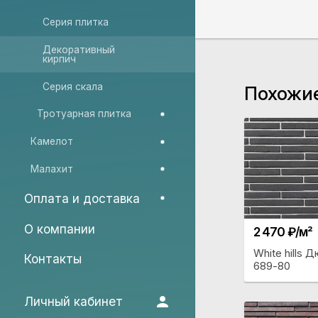
Серия плитка
Декоративный
кирпич
Серия скала
Похожи
Тротуарная плитка
Камелот
Малахит
Оплата и доставка
О компании
2 470 ₽/м²
White hills 
Контакты
689-80
Личный кабинет