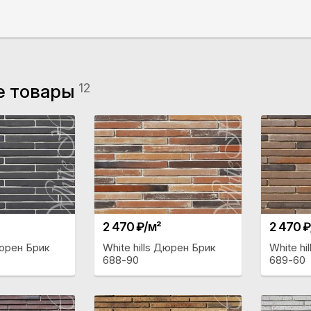
е товары
12
2 470 ₽/м²
2 470 ₽
Дюрен Брик
White hills Дюрен Брик
White hi
688-90
689-60