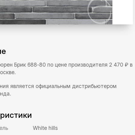
ие
 Дюрен Брик 688-80 по цене производителя 2 470 ₽ в
оскве.
ния является официальным дистрибьютером
нда.
еристики
ель
White hills