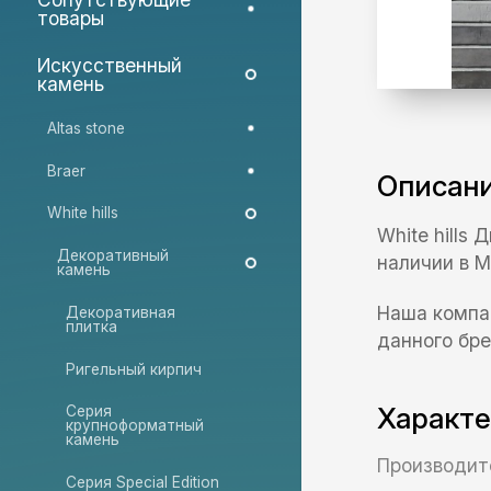
товары
Искусственный
камень
Altas stone
Braer
Описан
White hills
White hills
Декоративный
наличии в М
камень
Наша компа
Декоративная
плитка
данного бре
Ригельный кирпич
Характ
Серия
крупноформатный
камень
Производит
Серия Special Edition