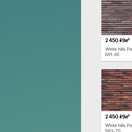
2 450 ₽/м²
White hills Р
691-40
2 450 ₽/м²
White hills Р
693-70