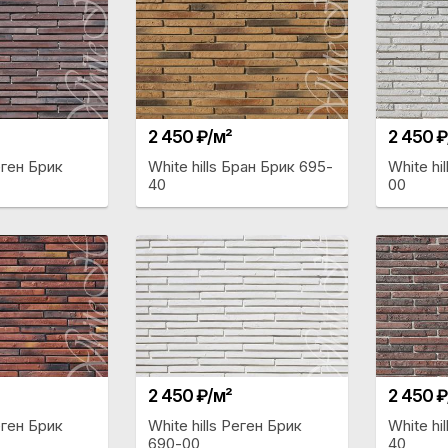
2 450 ₽/м²
2 450 ₽
еген Брик
White hills Бран Брик 695-
White hi
40
00
2 450 ₽/м²
2 450 ₽
еген Брик
White hills Реген Брик
White hi
690-00
40