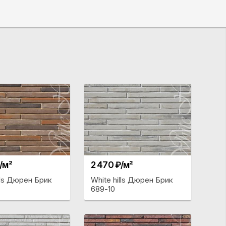
/м²
2 470 ₽/м²
lls Дюрен Брик
White hills Дюрен Брик
689-10