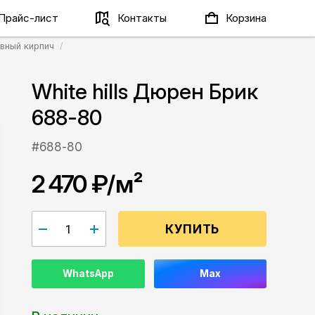
Прайс-лист
Контакты
Корзина
вный кирпич
White hills Дюрен Брик
688-80
#688-80
2 470 ₽
/м²
КУПИТЬ
WhatsApp
Max