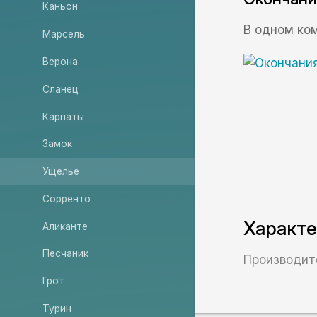
Каньон
В одном ком
Марсель
Верона
Сланец
Карпаты
Замок
Ущелье
Сорренто
Характ
Аликанте
Песчаник
Производит
Грот
Турин