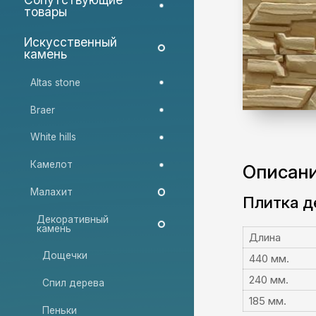
товары
Искусственный
камень
Altas stone
Braer
White hills
Камелот
Описан
Малахит
Плитка д
Декоративный
камень
Длина
Дощечки
440 мм.
240 мм.
Спил дерева
185 мм.
Пеньки