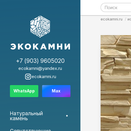
ecokamni.ru
и
+7 (903) 9605020
ecokamni@yandex.ru
ecokamni.ru
WhatsApp
Max
Натуральный
камень
Сопутствующие