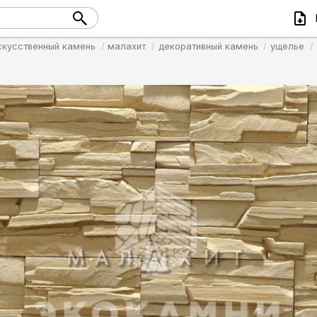
скусственный камень
малахит
декоративный камень
ущелье