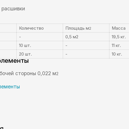
з расшивки
Количество
Площадь м
Масса
2
-
0,5 м
2
19,5 кг.
10 шт.
-
11 кг.
20 шт.
-
10 кг.
элементы
бочей стороны 0,022 м
2
я