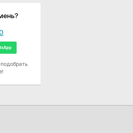
мень?
0
tsApp
 подобрать
е!