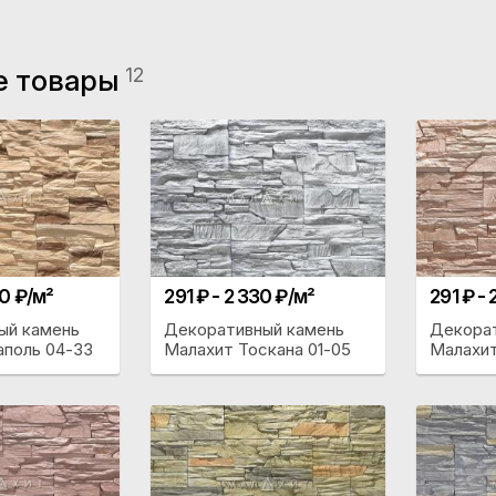
е товары
12
30 ₽/м²
291 ₽ - 2 330 ₽/м²
291 ₽ -
ый камень
Декоративный камень
Декора
аполь 04-33
Малахит Тоскана 01-05
Малахит