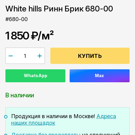
White hills Ринн Брик 680-00
#680-00
1 850 ₽
/м²
КУПИТЬ
WhatsApp
Max
В наличии
Продукция в наличии
в Москве!
Адреса
наших площадок
Доставка без предоплаты
на следующий