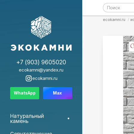
ecokamni.ru
и
+7 (903) 9605020
ecokamni@yandex.ru
ecokamni.ru
WhatsApp
Max
Натуральный
камень
Сопутствующие