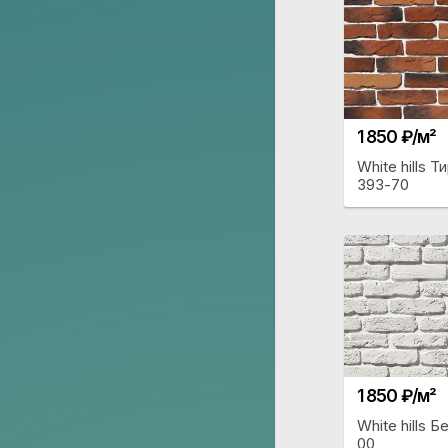
1 850 ₽/м²
White hills 
393-70
1 850 ₽/м²
White hills 
00