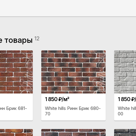
е товары
12
1 850 ₽/м²
1 850 ₽
инн Брик 681-
White hills Ринн Брик 680-
White hi
70
00