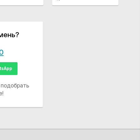
мень?
0
tsApp
 подобрать
е!