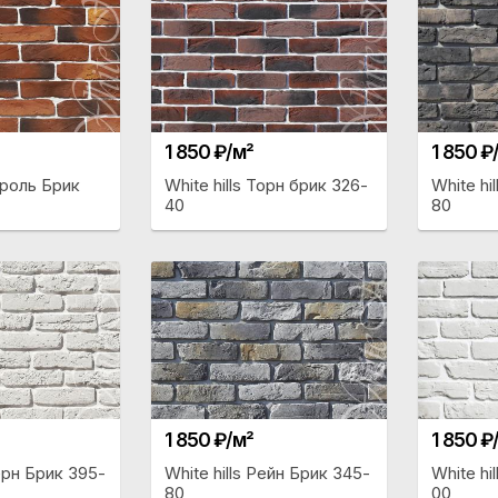
1 850 ₽/м²
1 850 ₽
Тироль Брик
White hills Торн брик 326-
White hi
40
80
1 850 ₽/м²
1 850 ₽
Берн Брик 395-
White hills Рейн Брик 345-
White hi
80
00