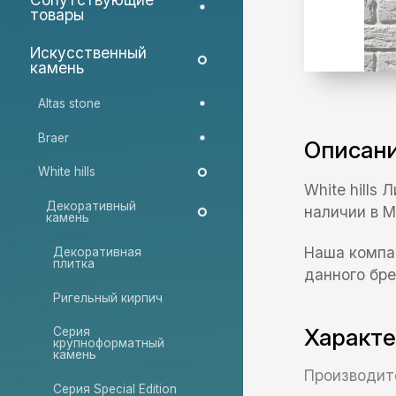
товары
Искусственный
камень
Altas stone
Braer
Описан
White hills
White hills
Декоративный
наличии в М
камень
Наша компа
Декоративная
плитка
данного бре
Ригельный кирпич
Характ
Серия
крупноформатный
камень
Производит
Серия Special Edition