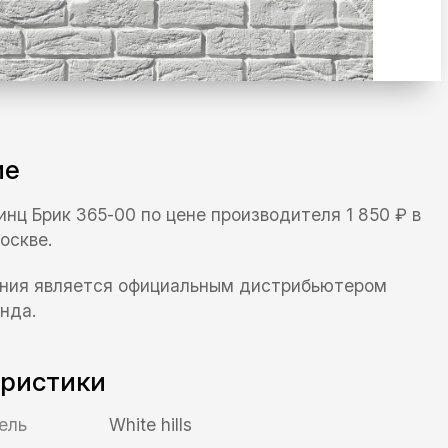
ие
 Линц Брик 365-00 по цене производителя 1 850 ₽ в
оскве.
ния является официальным дистрибьютером
нда.
еристики
ель
White hills