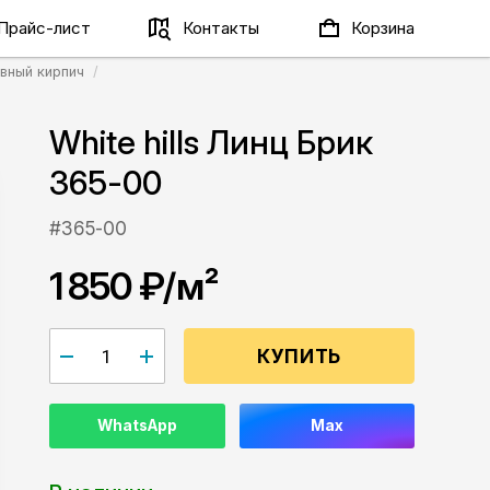
Прайс-лист
Контакты
Корзина
вный кирпич
White hills Линц Брик
365-00
#365-00
1 850 ₽
/м²
КУПИТЬ
WhatsApp
Max