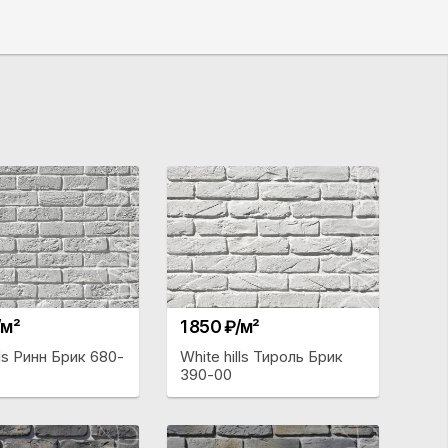
/м²
1 850 ₽/м²
lls Ринн Брик 680-
White hills Тироль Брик
390-00