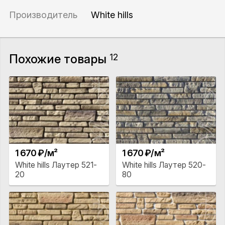
Производитель
White hills
Похожие товары
12
1 670 ₽/м²
1 670 ₽/м²
White hills Лаутер 521-
White hills Лаутер 520-
20
80