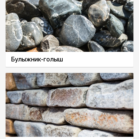
Булыжник-голыш