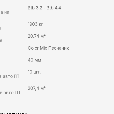
Btb 3.2 - Btb 4.4
а на
1903 кг
а
20.74 м²
е
Color Mix Песчаник
40 мм
10 шт.
а авто ГП
207,4 м²
в авто ГП