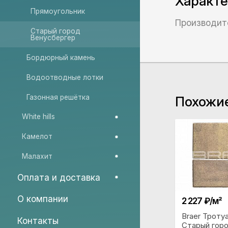
Характ
Прямо­угольник
Производит
Старый город
Венусбергер
Бордюрный камень
Водоотводные лотки
Газонная решётка
Похожи
White hills
Камелот
Малахит
Оплата и доставка
О компании
2 227 ₽/м²
Braer Троту
Контакты
Старый гор