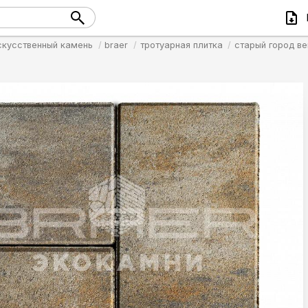
скусственный камень
braer
тротуарная плитка
старый город в