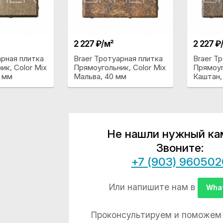
2 227 ₽/м²
2 227 ₽
арная плитка
Braer Тротуарная плитка
Braer Т
ик, Color Mix
Прямоугольник, Color Mix
Прямоуг
 мм
Мальва, 40 мм
Каштан,
Не нашли нужный ка
Звоните:
+7 (903) 960502
Или напишите нам в
Wha
Проконсультируем и поможем