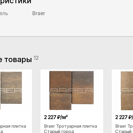
еристики
ель
Braer
е товары
12
2 227 ₽/м²
2 227 ₽
арная плитка
Braer Тротуарная плитка
Braer Т
од
Старый город
Старый 