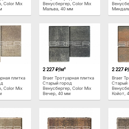
, Color Mix
Венусбергер, Color Mix
Венусбе
м
Мальва, 40 мм
Миндаль
2 227 ₽/м²
2 227 ₽
арная плитка
Braer Тротуарная плитка
Braer Т
од
Старый город
Старый 
, Color Mix
Венусбергер, Color Mix
Венусбе
м
Вечер, 40 мм
Койот, 