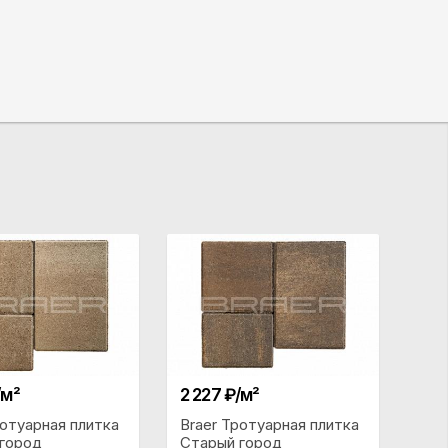
/м²
2 227 ₽/м²
ротуарная плитка
Braer Тротуарная плитка
город
Старый город