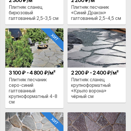
2 300 ₽/м²
2 200 ₽/м²
Плитняк сланец
Плитняк песчаник
бирюзовый
«Синий Дракон»
галтованный 2,5-3,5 см
галтованный 2,5-4,5 см
ХИТ
3 100 ₽ - 4 800 ₽/м²
2 200 ₽ - 2 400 ₽/м²
Плитняк песчаник
Плитняк сланец
серо-синий
крупноформатный
галтованный
«Крыло ворона»
крупноформатный 4-8
чёрный см
см
ХИТ